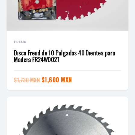
FREUD
Disco Freud de 10 Pulgadas 40 Dientes para
Madera FR24W002T
El
El
$
1,600 MXN
$
1,730 MXN
precio
precio
original
actual
era:
es:
$1,730 MXN.
$1,600 MXN.