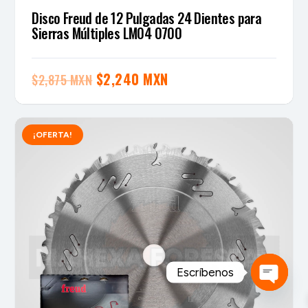
Disco Freud de 12 Pulgadas 24 Dientes para
Sierras Múltiples LM04 0700
El
El
$
2,240 MXN
$
2,875 MXN
precio
precio
original
actual
¡OFERTA!
era:
es:
$2,875 MXN.
$2,240 MXN.
Escríbenos
Open