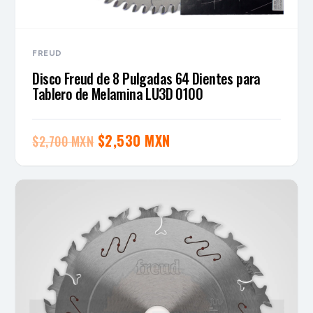
FREUD
Disco Freud de 8 Pulgadas 64 Dientes para
Tablero de Melamina LU3D 0100
El
El
$
2,530 MXN
$
2,700 MXN
precio
precio
original
actual
era:
es:
$2,700 MXN.
$2,530 MXN.