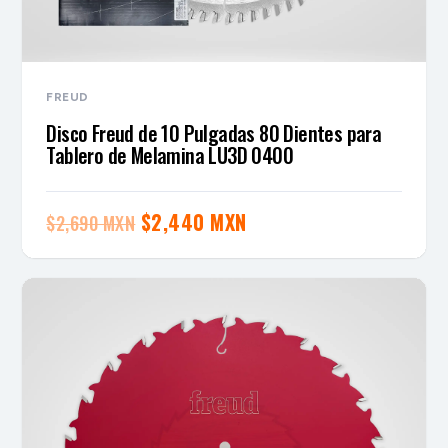
FREUD
Disco Freud de 10 Pulgadas 80 Dientes para
Tablero de Melamina LU3D 0400
El
El
$
2,440 MXN
$
2,690 MXN
precio
precio
original
actual
era:
es:
$2,690 MXN.
$2,440 MXN.