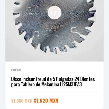
FREUD
Disco Incisor Freud de 5 Pulgadas 24 Dientes
para Tablero de Melamina LI25M31EA3
El
El
$
1,620 MXN
$
1,880 MXN
precio
precio