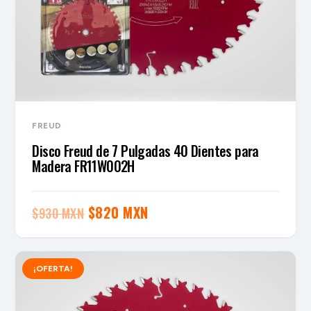
FREUD
Disco Freud de 7 Pulgadas 40 Dientes para
Madera FR11W002H
El
El
$
820 MXN
$
930 MXN
precio
precio
original
actual
¡OFERTA!
era:
es:
$930 MXN.
$820 MXN.