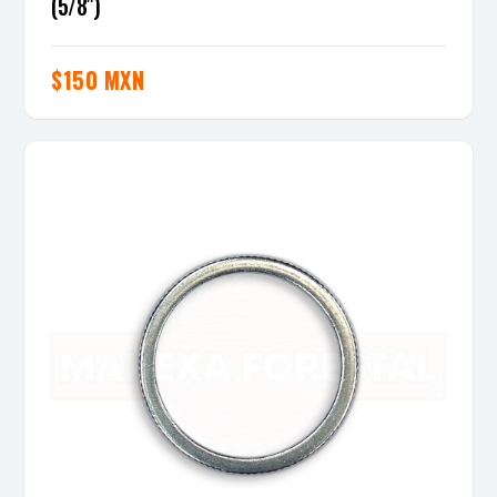
(5/8″)
$
150 MXN