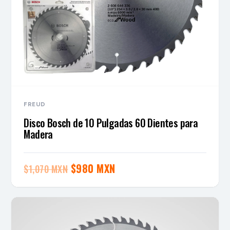
FREUD
Disco Bosch de 10 Pulgadas 60 Dientes para
Madera
El
El
$
980 MXN
$
1,070 MXN
precio
precio
original
actual
era:
es:
$1,070 MXN.
$980 MXN.