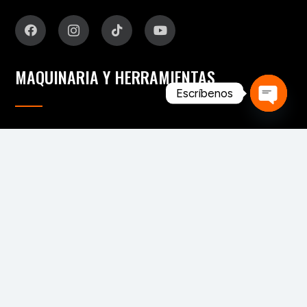
MAQUINARIA Y HERRAMIENTAS
Escríbenos
Open
Para fabricación de muebles
chaty
Para aserraderos
Herramientas de corte para madera
Para pisos y tableros alistonados
Para tableros y aglomerados
Maquinaria para tarimas
Para palos redondos
Secaderos para madera
Maquinaria para biomasa
Maquinaria para chapa