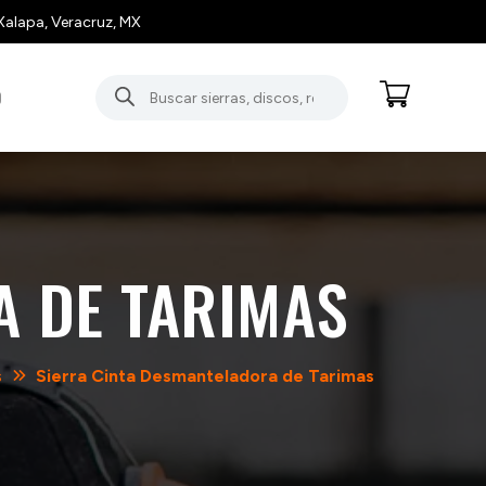
Xalapa, Veracruz, MX
Búsqueda
O
de
productos
A DE TARIMAS
s
Sierra Cinta Desmanteladora de Tarimas