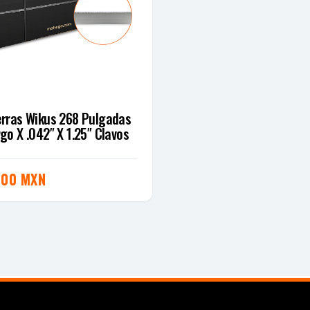
S
erras Wikus 268 Pulgadas
rgo X .042″ X 1.25″ Clavos
800 MXN