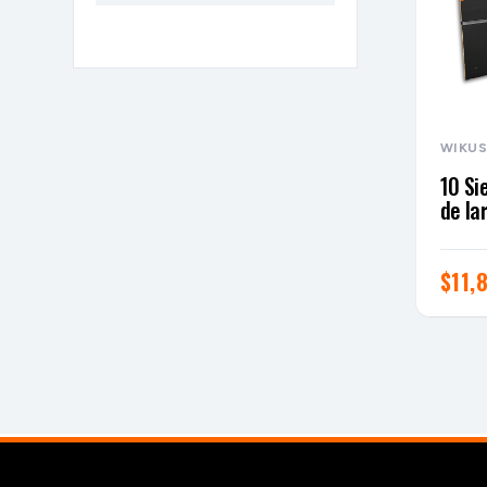
WIKU
10 Si
de la
$
11,