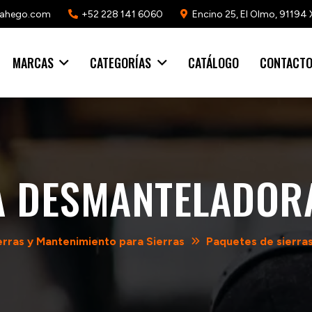
mahego.com
+52 228 141 6060
Encino 25, El Olmo, 91194 
MARCAS
CATEGORÍAS
CATÁLOGO
CONTACT
A DESMANTELADOR
erras y Mantenimiento para Sierras
Paquetes de sierra