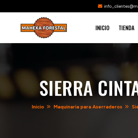
info_clientes@
INICIO
TIENDA
SIERRA CINT
Inicio
Maquinaria para Aserraderos
Si