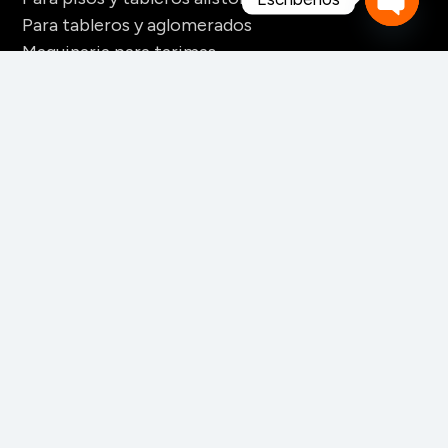
Para tableros y aglomerados
Open
Maquinaria para tarimas
chaty
Para palos redondos
Secaderos para madera
Maquinaria para biomasa
Maquinaria para chapa
CONTACTO
+52 228 141 6060
+52 228 141 6061
+52 228 141 6062
info_clientes@mahego.com