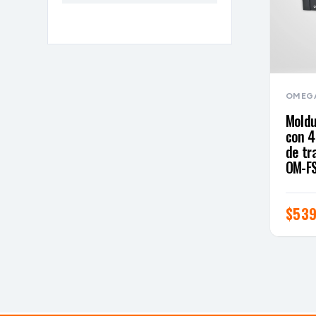
OMEG
Moldu
con 4
de tr
OM-FS
$
539