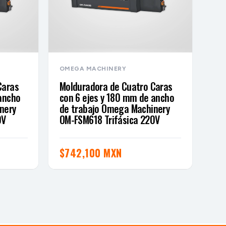
OMEGA MACHINERY
Caras
Molduradora de Cuatro Caras
ancho
con 6 ejes y 180 mm de ancho
nery
de trabajo Omega Machinery
0V
OM-FSM618 Trifásica 220V
$
742,100 MXN