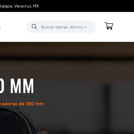
Xalapa, Veracruz, MX
Búsqueda
O
de
productos
0 MM
radoras de 180 mm