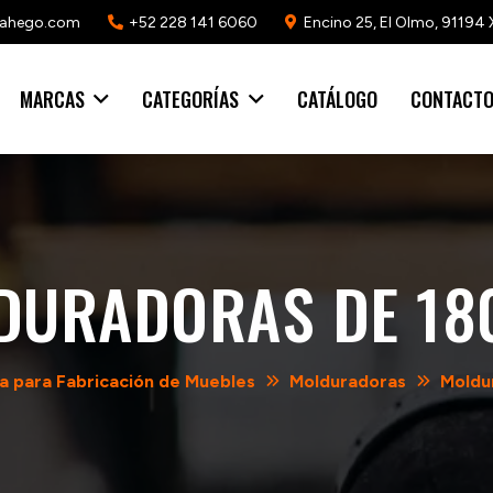
mahego.com
+52 228 141 6060
Encino 25, El Olmo, 91194 
MARCAS
CATEGORÍAS
CATÁLOGO
CONTACT
DURADORAS DE 18
a para Fabricación de Muebles
Molduradoras
Moldu