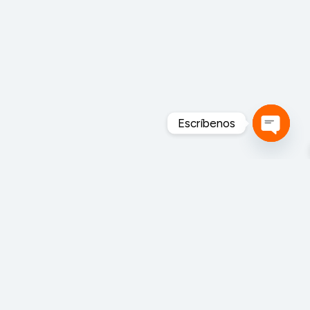
Escríbenos
Open
chaty
MAHEXA FORESTAL S.A. de C.V. es una empresa
mexicana 100% enfocada a la industria forestal y