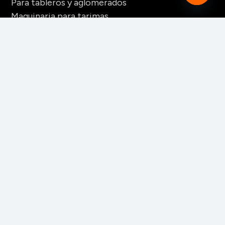
Para tableros y aglomerados
Open
Maquinaria para tarimas
chaty
Para palos redondos
Secaderos para madera
Maquinaria para biomasa
Maquinaria para chapa
CONTACTO
+52 228 141 6060
+52 228 141 6061
+52 228 141 6062
info_clientes@mahego.com