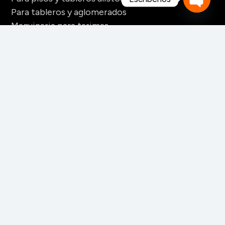
Para tableros y aglomerados
Open
Maquinaria para tarimas
chaty
Para palos redondos
Secaderos para madera
Maquinaria para biomasa
Maquinaria para chapa
CONTACTO
+52 228 141 6060
+52 228 141 6061
+52 228 141 6062
info_clientes@mahego.com