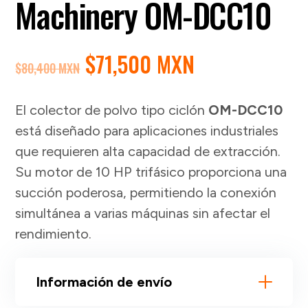
Machinery OM-DCC10
EL
EL
$
71,500 MXN
$
80,400 MXN
PRECIO
PRECIO
ORIGINAL
ACTUAL
El colector de polvo tipo ciclón
OM-DCC10
ERA:
ES:
está diseñado para aplicaciones industriales
$80,400 MXN.
$71,500 MXN
que requieren alta capacidad de extracción.
Su motor de 10 HP trifásico proporciona una
succión poderosa, permitiendo la conexión
simultánea a varias máquinas sin afectar el
rendimiento.
Información de envío