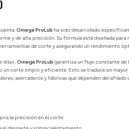
O
ProLub
cantidad
 cuenta.
Omega ProLub
ha sido desarrollado específicame
me y de alta precisión. Su fórmula está diseñada para red
s herramientas de corte y asegurando un rendimiento ó
 diluir,
Omega ProLub
garantiza un flujo constante de 
 un corte limpio y eficiente. Esto se traduce en mayor
eres, aserraderos y fábricas que dependen del afilado 
jora la precisión en el corte.
ra el desgaste y sobrecalentamiento.