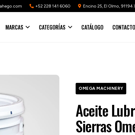
mahego.com
+52 228 141 6060
Encino 25, El Olmo, 91194 
MARCAS
CATEGORÍAS
CATÁLOGO
CONTACT
OMEGA MACHINERY
Aceite Lubr
Sierras Om