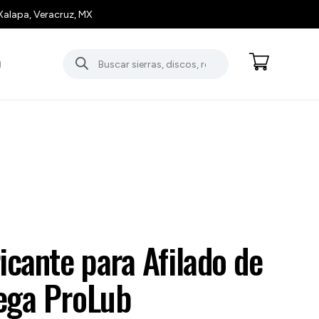
Xalapa, Veracruz, MX
Búsqueda
O
de
productos
icante para Afilado de
ega ProLub