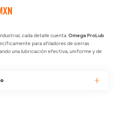
EL
MXN
PRECIO
L
ACTUAL
ES:
ndustrial, cada detalle cuenta.
Omega ProLub
MXN.
$3,500 MXN.
ecíficamente para afiladores de sierras
ando una lubricación efectiva, uniforme y de
ío