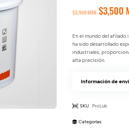
EL
$
3,500 
$
3,900 MXN
PRECIO
ORIGINA
ERA:
En el mundo del afilado i
$3,900 
ha sido desarrollado esp
industriales, proporcion
alta precisión.
Información de env
SKU:
ProLub
Categorías: