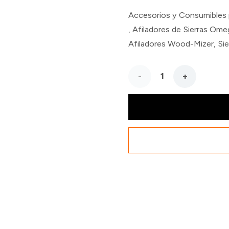
Accesorios y Consumibles 
,
Afiladores de Sierras Om
Afiladores Wood-Mizer
,
Sie
Aceite
Lubricante
para
Afilado
de
Sierras
Omega