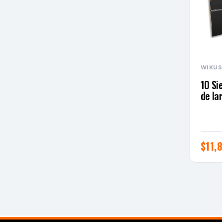
WIKU
10 Si
de la
$
11,