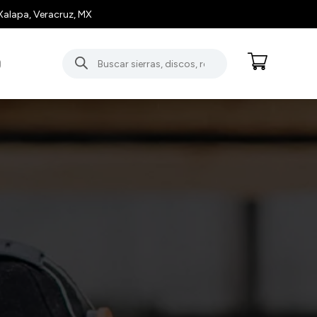
Xalapa, Veracruz, MX
Búsqueda
O
de
productos