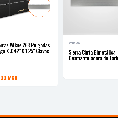
S
erras Wikus 268 Pulgadas
WIKUS
rgo X .042″ X 1.25″ Clavos
Sierra Cinta Bimetálica
Desmanteladora de Tar
800 MXN