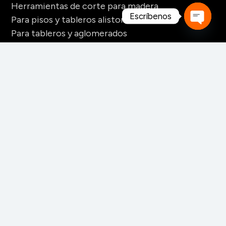
Herramientas de corte para madera
Escríbenos
Para pisos y tableros alistonados
Para tableros y aglomerados
Open
Maquinaria para tarimas
chaty
Para palos redondos
Secaderos para madera
Maquinaria para biomasa
Maquinaria para chapa
CONTACTO
+52 228 141 6060
+52 228 141 6061
+52 228 141 6062