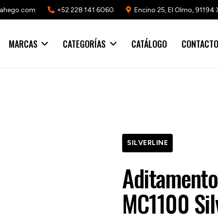
mahego.com
+52 228 141 6060
Encino 25, El Olmo, 91194 
MARCAS
CATEGORÍAS
CATÁLOGO
CONTACT
SILVERLINE
Aditamento
MC1100 Sil