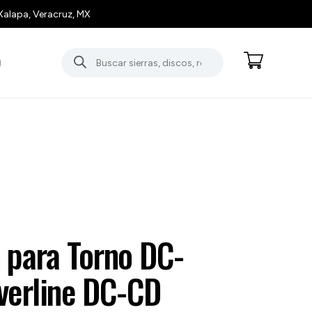
Xalapa, Veracruz, MX
Búsqueda
O
de
productos
 para Torno DC-
verline DC-CD