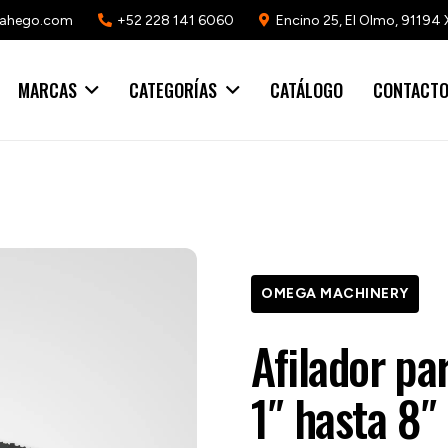
mahego.com
+52 228 141 6060
Encino 25, El Olmo, 91194 
MARCAS
CATEGORÍAS
CATÁLOGO
CONTACT
OMEGA MACHINERY
Afilador pa
1″ hasta 8