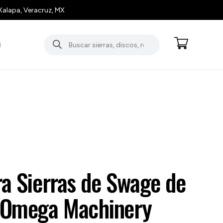
Xalapa, Veracruz, MX
Búsqueda
O
de
productos
ra Sierras de Swage de
″ Omega Machinery