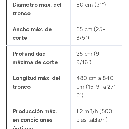
Diámetro máx. del
80 cm (31″)
tronco
Ancho máx. de
65 cm (25-
corte
3/5″)
Profundidad
25 cm (9-
máxima de corte
9/16″)
Longitud máx. del
480 cm a 840
tronco
cm (15′ 9″ a 27′
6″)
Producción máx.
1.2 m3/h (500
en condiciones
pies tabla/h)
óptimas