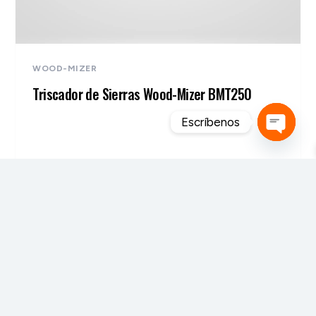
WOOD-MIZER
Triscador de Sierras Wood-Mizer BMT250
Escríbenos
Open
chaty
MAHEXA FORESTAL S.A. de C.V. es una empresa