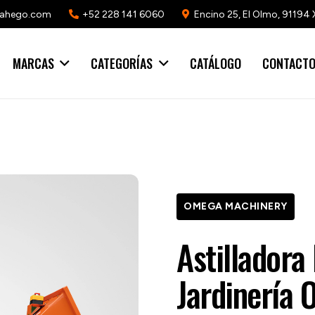
mahego.com
+52 228 141 6060
Encino 25, El Olmo, 91194 
MARCAS
CATEGORÍAS
CATÁLOGO
CONTACT
OMEGA MACHINERY
Astilladora
Jardinería