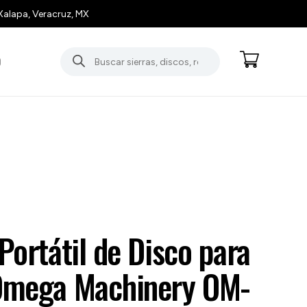
Xalapa, Veracruz, MX
Búsqueda
O
de
productos
 Portátil de Disco para
 Omega Machinery OM-