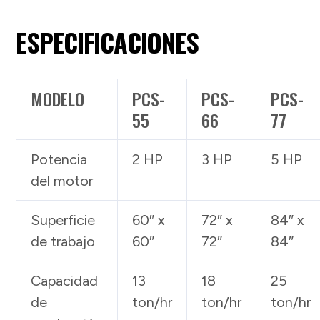
ESPECIFICACIONES
MODELO
PCS-
PCS-
PCS-
55
66
77
Potencia
2 HP
3 HP
5 HP
del motor
Superficie
60″ x
72″ x
84″ x
de trabajo
60″
72″
84″
Capacidad
13
18
25
de
ton/hr
ton/hr
ton/hr