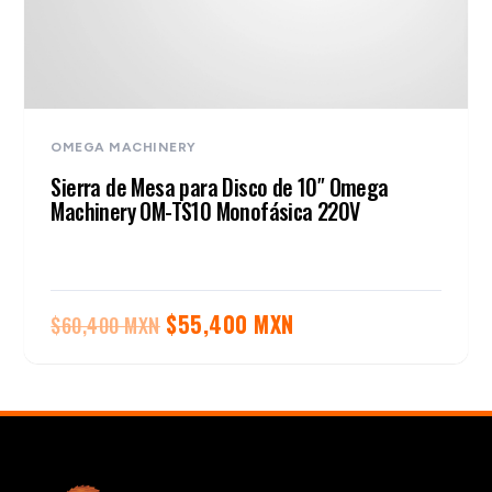
OMEGA MACHINERY
Sierra de Mesa para Disco de 10″ Omega
Machinery OM-TS10 Monofásica 220V
El
El
$
55,400 MXN
$
60,400 MXN
precio
precio
original
actual
era:
es:
$60,400 MXN.
$55,400 MXN.