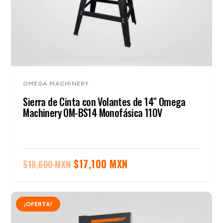
OMEGA MACHINERY
Sierra de Cinta con Volantes de 14″ Omega
Machinery OM-BS14 Monofásica 110V
El
El
$
17,100 MXN
$
18,600 MXN
precio
precio
original
actual
¡OFERTA!
era:
es:
$18,600 MXN.
$17,100 MXN.