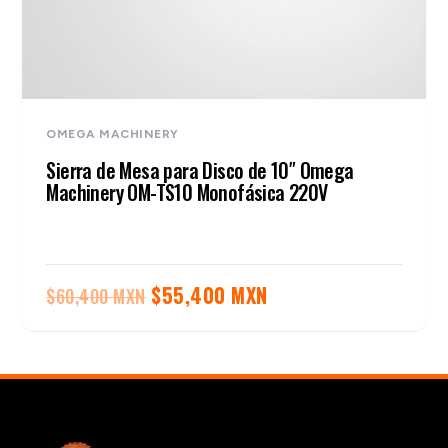
OMEGA MACHINERY
Sierra de Mesa para Disco de 10″ Omega
Machinery OM-TS10 Monofásica 220V
El
El
$
55,400 MXN
$
60,400 MXN
precio
precio
original
actual
era:
es:
$60,400 MXN.
$55,400 MXN.