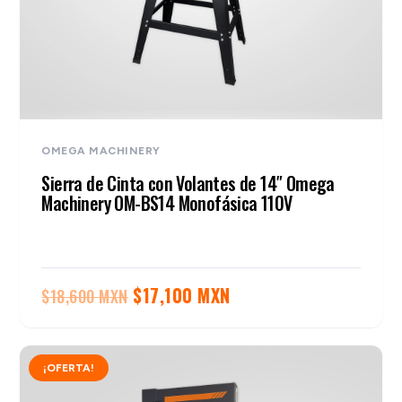
OMEGA MACHINERY
Sierra de Cinta con Volantes de 14″ Omega
Machinery OM-BS14 Monofásica 110V
El
El
$
17,100 MXN
$
18,600 MXN
precio
precio
original
actual
¡OFERTA!
era:
es:
$18,600 MXN.
$17,100 MXN.