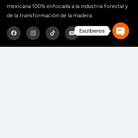
mexicana 100% enfocada a la industria forestal y
de la transformación de la madera.
Escríbenos
Open
MAQUINARIA Y HERRAMIENTAS
chaty
Para fabricación de muebles
Para aserraderos
Herramientas de corte para madera
Para pisos y tableros alistonados
Para tableros y aglomerados
Maquinaria para tarimas
Para palos redondos
Secaderos para madera