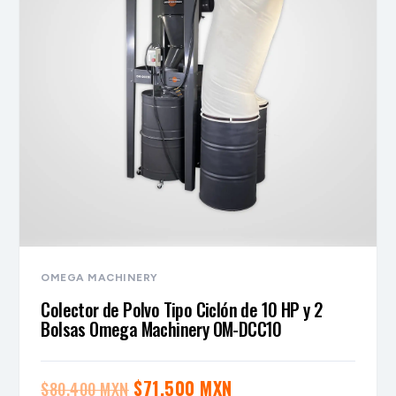
OMEGA MACHINERY
Colector de Polvo Tipo Ciclón de 10 HP y 2
Bolsas Omega Machinery OM-DCC10
El
El
$
71,500 MXN
$
80,400 MXN