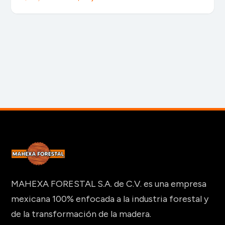
precio
precio
original
actual
era:
es:
$80,400 MXN.
$71,500 MXN.
MAHEXA FORESTAL S.A. de C.V. es una empresa
mexicana 100% enfocada a la industria forestal y
de la transformación de la madera.