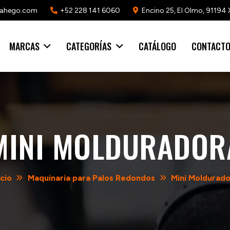
mahego.com
+52 228 141 6060
Encino 25, El Olmo, 91194 
MARCAS
CATEGORÍAS
CATÁLOGO
CONTACT
MINI MOLDURADOR
icio
Maquinaria para Palos Redondos
Mini Moldurad