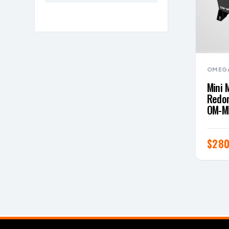
OMEG
Mini 
Redo
OM-MM
$
280