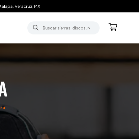
Xalapa, Veracruz, MX
Búsqueda
O
de
productos
A
ora