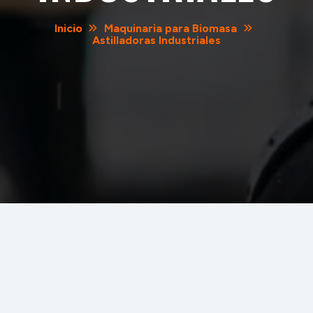
Inicio
Maquinaria para Biomasa
Astilladoras Industriales