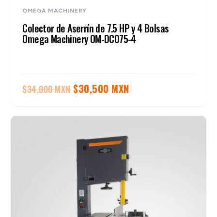
OMEGA MACHINERY
Colector de Aserrín de 7.5 HP y 4 Bolsas
Omega Machinery OM-DC075-4
El
El
$
30,500 MXN
$
34,000 MXN
precio
precio
original
actual
era:
es:
$34,000 MXN.
$30,500 MXN.