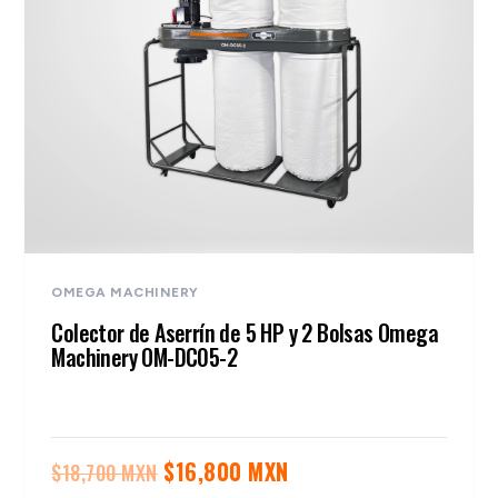
OMEGA MACHINERY
Colector de Aserrín de 5 HP y 2 Bolsas Omega
Machinery OM-DC05-2
El
El
$
16,800 MXN
$
18,700 MXN