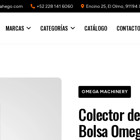
mahego.com
+52 228 141 6060
Encino 25, El Olmo, 91194 
MARCAS
CATEGORÍAS
CATÁLOGO
CONTACT
OMEGA MACHINERY
Colector de
Bolsa Omeg