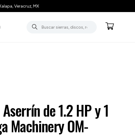
Xalapa, Veracruz, MX
Búsqueda
O
de
productos
 Aserrín de 1.2 HP y 1
a Machinery OM-