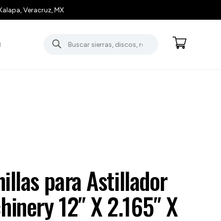
Xalapa, Veracruz, MX
Búsqueda
O
de
productos
illas para Astillador
inery 12″ X 2.165″ X