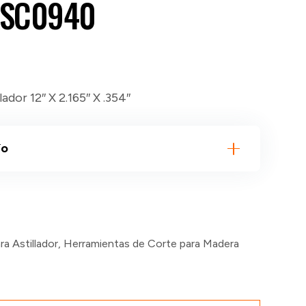
KSC0940
lador 12″ X 2.165″ X .354″
ío
ra Astillador
,
Herramientas de Corte para Madera