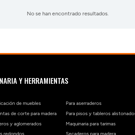
No se han encontrado resultados.
NARIA Y HERRAMIENTAS
ricación de muebles
Para aserraderos
ntas de corte para madera
Para pisos y tableros alistonado
leros y aglomerados
Maquinaria para tarimas
os redondos
Secaderos para madera