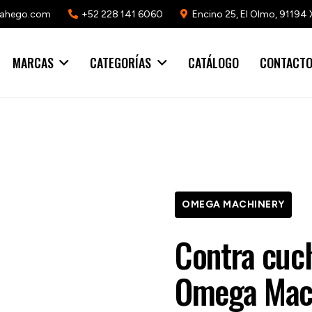
mahego.com
+52 228 141 6060
Encino 25, El Olmo, 91194 
MARCAS
CATEGORÍAS
CATÁLOGO
CONTACT
OMEGA MACHINERY
Contra cuch
Omega Mach