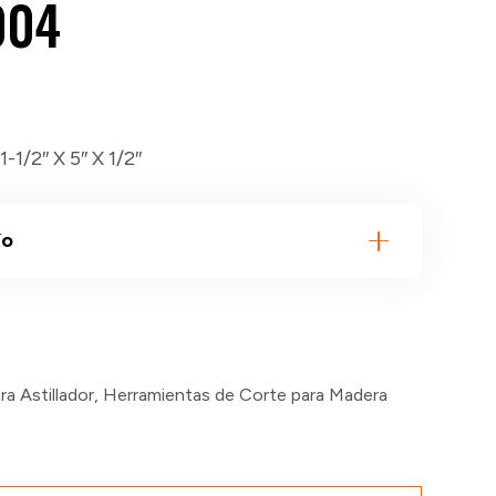
004
1-1/2″ X 5″ X 1/2″
ío
ra Astillador
,
Herramientas de Corte para Madera