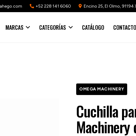
mahego.com
+52 228 141 6060
Encino 25, El Olmo, 91194 
MARCAS
CATEGORÍAS
CATÁLOGO
CONTACT
OMEGA MACHINERY
Cuchilla pa
Machinery d