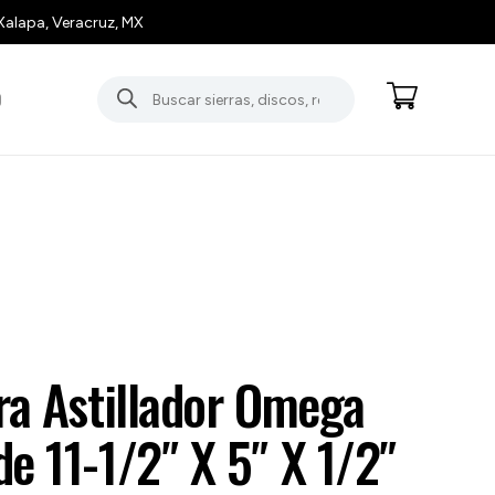
Xalapa, Veracruz, MX
Búsqueda
O
de
productos
ra Astillador Omega
e 11-1/2″ X 5″ X 1/2″