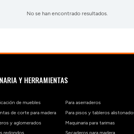
No se han encontrado resultados.
NARIA Y HERRAMIENTAS
ricación de muebles
Para aserraderos
ntas de corte para madera
Para pisos y tableros alistonado
leros y aglomerados
Maquinaria para tarimas
os redondos
Secaderos para madera