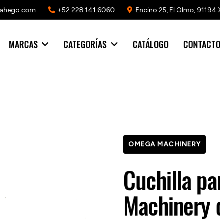
mahego.com
+52 228 141 6060
Encino 25, El Olmo, 91194 
MARCAS
CATEGORÍAS
CATÁLOGO
CONTACT
OMEGA MACHINERY
Cuchilla pa
Machinery 