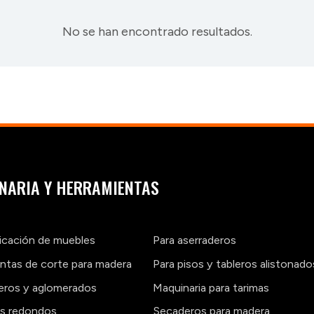
No se han encontrado resultados.
NARIA Y HERRAMIENTAS
ricación de muebles
Para aserraderos
ntas de corte para madera
Para pisos y tableros alistonado
leros y aglomerados
Maquinaria para tarimas
os redondos
Secaderos para madera