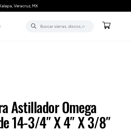
Xalapa, Veracruz, MX
Búsqueda
O
de
productos
ra Astillador Omega
de 14-3/4″ X 4″ X 3/8″