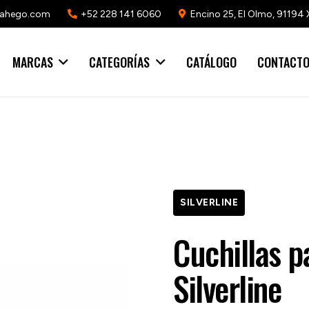
mahego.com
+52 228 141 6060
Encino 25, El Olmo, 91194 
MARCAS
CATEGORÍAS
CATÁLOGO
CONTACT
SILVERLINE
Cuchillas p
Silverline