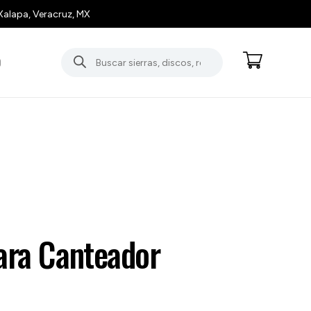
Xalapa, Veracruz, MX
Búsqueda
O
de
productos
ara Canteador