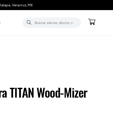
Xalapa, Veracruz, MX
Búsqueda
O
de
productos
ora TITAN Wood-Mizer