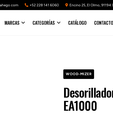
mahego.com
+52 228 141 6060
Encino 25, El Olmo, 91194 
MARCAS
CATEGORÍAS
CATÁLOGO
CONTACT
WOOD-MIZER
Desorillad
EA1000