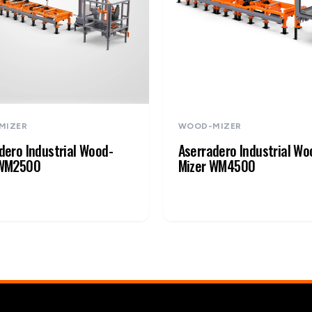
MIZER
WOOD-MIZER
dero Industrial Wood-
Aserradero Industrial Wo
 WM2500
Mizer WM4500