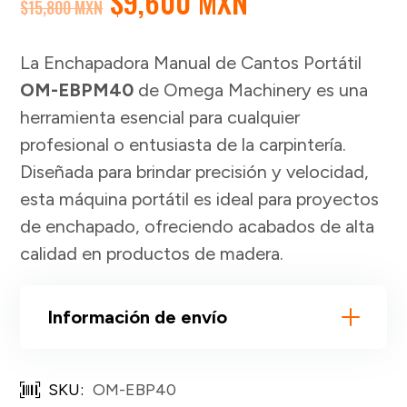
EL
EL
$
9,600 MXN
$
15,800 MXN
PRECIO
PRECIO
ORIGINAL
ACTUAL
La Enchapadora Manual de Cantos Portátil
ERA:
ES:
OM-EBPM40
de Omega Machinery es una
$15,800 MXN.
$9,600 MXN.
herramienta esencial para cualquier
profesional o entusiasta de la carpintería.
Diseñada para brindar precisión y velocidad,
esta máquina portátil es ideal para proyectos
de enchapado, ofreciendo acabados de alta
calidad en productos de madera.
Información de envío
SKU:
OM-EBP40