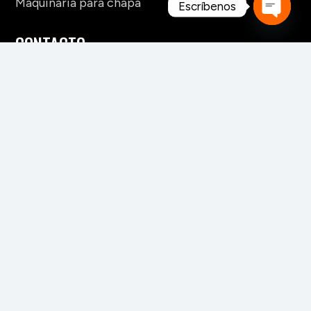
Maquinaria para chapa
Escríbenos
Open
CONTACTO
chaty
+52 228 141 6060
+52 228 141 6061
+52 228 141 6062
info_clientes@mahego.com
® 2026
MAHEXA FORESTAL
|
DISEÑO WEB POR
DISENIAN.COM
TÉRMINOS Y CONDICIONES
|
POLÍTICA DE