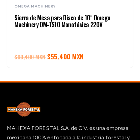
OMEGA MACHINERY
Sierra de Mesa para Disco de 10″ Omega
Machinery OM-TS10 Monofásica 220V
El
El
$
55,400 MXN
$
60,400 MXN
precio
precio
original
actual
era:
es:
$60,400 MXN.
$55,400 MXN.
MAHEXA FORESTAL S.A. de C.V. es una empresa
mexicana 100% enfocada a la industria forestal y