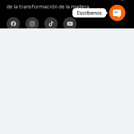
de la transformación de la madera.
Escríbenos
Open
chaty
MAQUINARIA Y HERRAMIENTAS
Para fabricación de muebles
Para aserraderos
Herramientas de corte para madera
Para pisos y tableros alistonados
Para tableros y aglomerados
Maquinaria para tarimas
Para palos redondos
Secaderos para madera
Maquinaria para biomasa