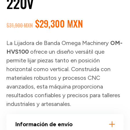
220V
EL
EL
$
29,300 MXN
$
31,900 MXN
PRECIO
PRECIO
ORIGINAL
ACTUAL
La Lijadora de Banda Omega Machinery
OM-
ERA:
ES:
HVS100
ofrece un diseño versátil que
$31,900 MXN.
$29,300 MXN
permite lijar piezas tanto en posición
horizontal como vertical. Construida con
materiales robustos y procesos CNC
avanzados, esta máquina proporciona
resultados confiables y precisos para talleres
industriales y artesanales.
Información de envío