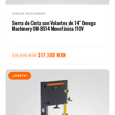
OMEGA MACHINERY
Sierra de Cinta con Volantes de 14″ Omega
Machinery OM-BS14 Monofásica 110V
El
El
$
17,100 MXN
$
18,600 MXN
precio
precio
original
actual
¡OFERTA!
era:
es:
$18,600 MXN.
$17,100 MXN.