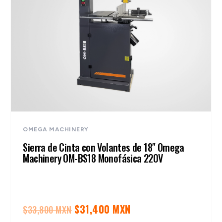
OMEGA MACHINERY
Sierra de Cinta con Volantes de 18″ Omega
Machinery OM-BS18 Monofásica 220V
El
El
$
31,400 MXN
$
33,800 MXN