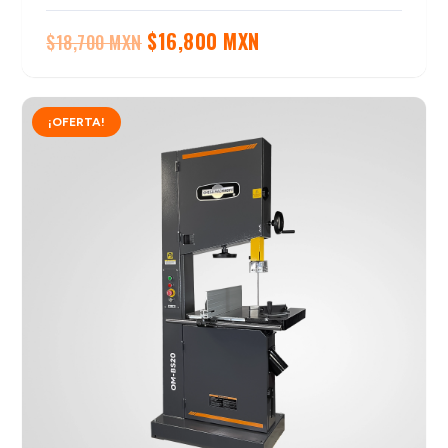
El
El
$
16,800 MXN
$
18,700 MXN
precio
precio
original
actual
¡OFERTA!
era:
es:
$18,700 MXN.
$16,800 MXN.