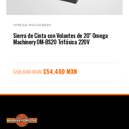
OMEGA MACHINERY
Sierra de Cinta con Volantes de 20″ Omega
Machinery OM-BS20 Trifásica 220V
El
El
$
54,400 MXN
$
58,600 MXN
precio
precio
original
actual
era:
es:
$58,600 MXN.
$54,400 MXN.