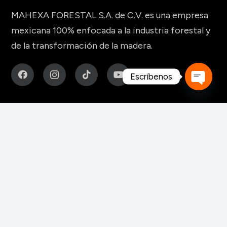
MAHEXA FORESTAL S.A. de C.V. es una empresa
mexicana 100% enfocada a la industria forestal y
de la transformación de la madera.
Escríbenos
Open
MAQUINARIA Y HERRAMIENTAS
chaty
Para fabricación de muebles
Para aserraderos
Herramientas de corte para madera
Para pisos y tableros alistonados
Para tableros y aglomerados
Maquinaria para tarimas