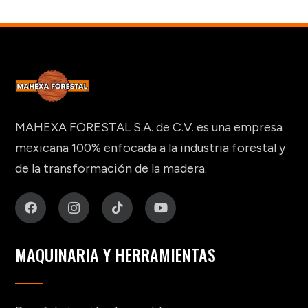
original
actual
era:
es:
$34,000 MXN.
$30,500 MXN.
MAHEXA FORESTAL S.A. de C.V. es una empresa
mexicana 100% enfocada a la industria forestal y
de la transformación de la madera.
MAQUINARIA Y HERRAMIENTAS