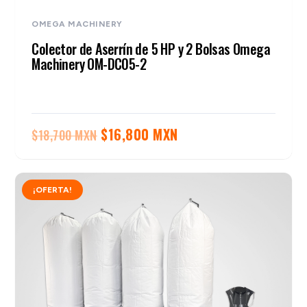
OMEGA MACHINERY
Colector de Aserrín de 5 HP y 2 Bolsas Omega
Machinery OM-DC05-2
El
El
$
16,800 MXN
$
18,700 MXN
precio
precio
original
actual
¡OFERTA!
era:
es:
$18,700 MXN.
$16,800 MXN.