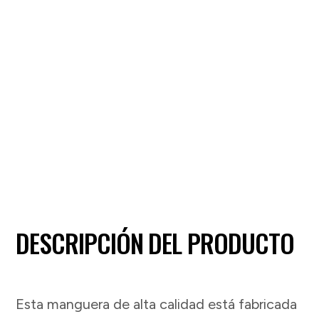
para
Colector
de
Aserrín
Omega
Machinery
DESCRIPCIÓN DEL PRODUCTO
OM-
DCH5
Esta manguera de alta calidad está fabricada
cantidad