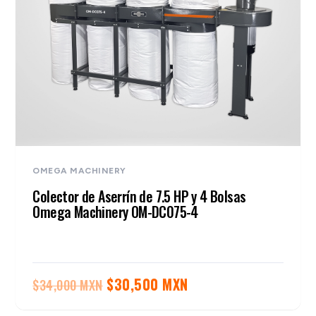
OMEGA MACHINERY
Colector de Aserrín de 7.5 HP y 4 Bolsas
Omega Machinery OM-DC075-4
El
El
$
30,500 MXN
$
34,000 MXN
precio
precio