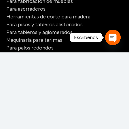
Para fabricación de muebles
Para aserraderos
Herramientas de corte para madera
Para pisos y tableros alistonados
Para tableros y aglomerados
Escríbenos
Maquinaria para tarimas
Para palos redondos
Open
Secaderos para madera
chaty
Maquinaria para biomasa
Maquinaria para chapa
CONTACTO
+52 228 141 6060
+52 228 141 6061