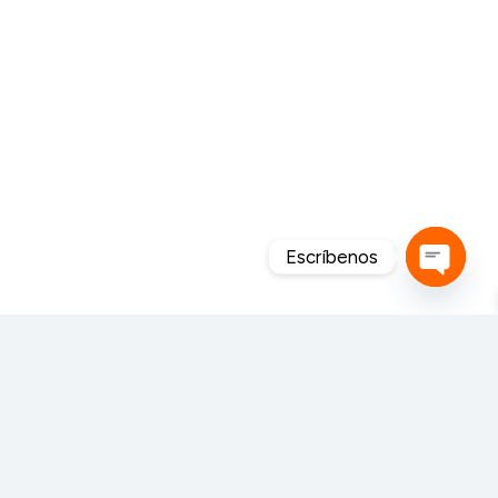
Escríbenos
Open
chaty