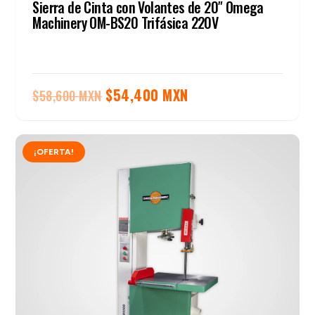
Sierra de Cinta con Volantes de 20″ Omega
Machinery OM-BS20 Trifásica 220V
El
El
$
54,400 MXN
$
58,600 MXN
precio
precio
original
actual
¡OFERTA!
era:
es:
$58,600 MXN.
$54,400 MXN.