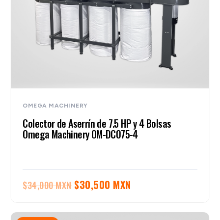
OMEGA MACHINERY
Colector de Aserrín de 7.5 HP y 4 Bolsas
Omega Machinery OM-DC075-4
El
El
$
30,500 MXN
$
34,000 MXN
precio
precio
original
actual