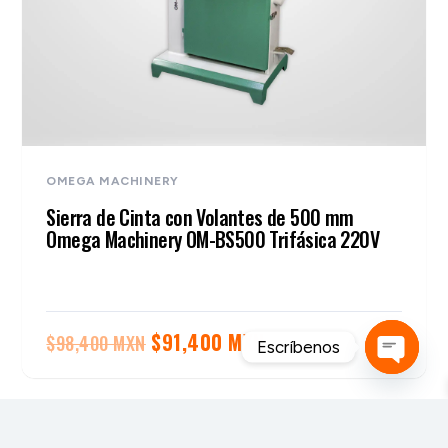
OMEGA MACHINERY
Sierra de Cinta con Volantes de 500 mm
Omega Machinery OM-BS500 Trifásica 220V
El
El
$
91,400 MXN
$
98,400 MXN
Escríbenos
precio
precio
Open
original
actual
chaty
era:
es: