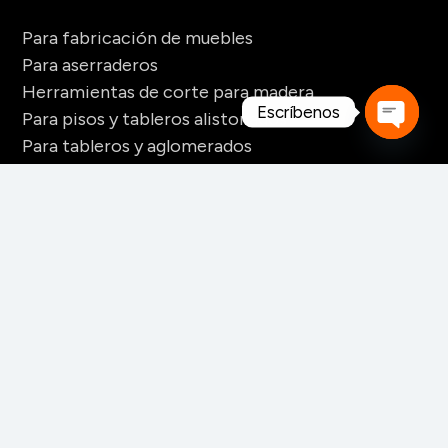
Para fabricación de muebles
Para aserraderos
Herramientas de corte para madera
Escríbenos
Para pisos y tableros alistonados
Para tableros y aglomerados
Open
Maquinaria para tarimas
chaty
Para palos redondos
Secaderos para madera
Maquinaria para biomasa
Maquinaria para chapa
CONTACTO
+52 228 141 6060