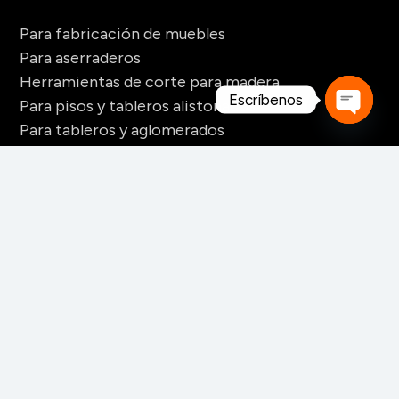
Para fabricación de muebles
Para aserraderos
Herramientas de corte para madera
Escríbenos
Para pisos y tableros alistonados
Para tableros y aglomerados
Open
Maquinaria para tarimas
chaty
Para palos redondos
Secaderos para madera
Maquinaria para biomasa
Maquinaria para chapa
CONTACTO
+52 228 141 6060