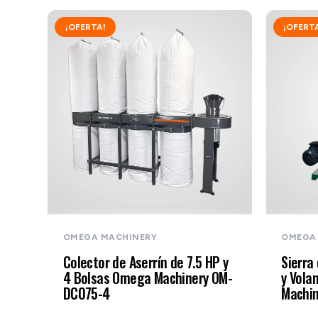
¡OFERTA!
¡OFERT
OMEGA MACHINERY
OMEGA
Colector de Aserrín de 7.5 HP y
Sierra
4 Bolsas Omega Machinery OM-
y Vol
DC075-4
Machi