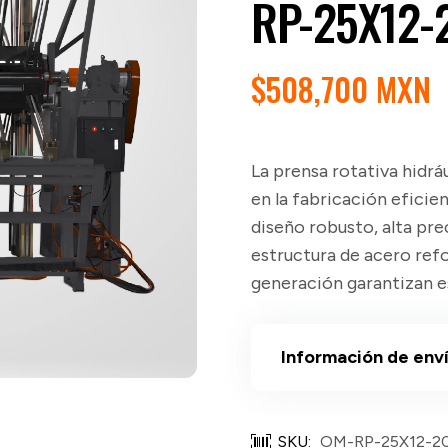
RP-25X12-
$
508,700 MXN
La prensa rotativa hidrá
en la fabricación eficie
diseño robusto, alta prec
estructura de acero refo
generación garantizan es
Información de env
SKU:
OM-RP-25X12-2