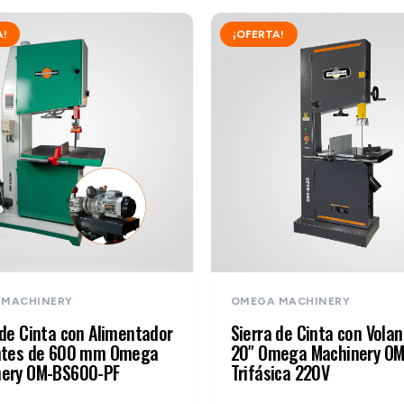
A!
¡OFERTA!
 MACHINERY
OMEGA MACHINERY
 de Cinta con Alimentador
Sierra de Cinta con Vola
antes de 600 mm Omega
20″ Omega Machinery O
nery OM-BS600-PF
Trifásica 220V