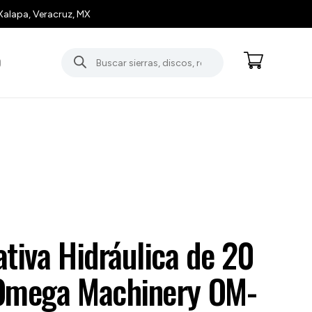
Xalapa, Veracruz, MX
Búsqueda
O
de
productos
tiva Hidráulica de 20
Omega Machinery OM-