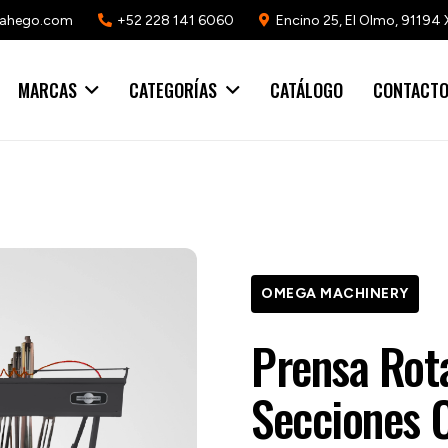
mahego.com
+52 228 141 6060
Encino 25, El Olmo, 91194 
MARCAS
CATEGORÍAS
CATÁLOGO
CONTACT
OMEGA MACHINERY
Prensa Rota
Secciones 