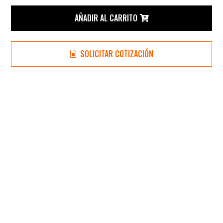
DE
AÑADIR AL CARRITO
CBN
SOLICITAR COTIZACIÓN
DE 8"
PARA
AFILADOR
BMS500
cantidad