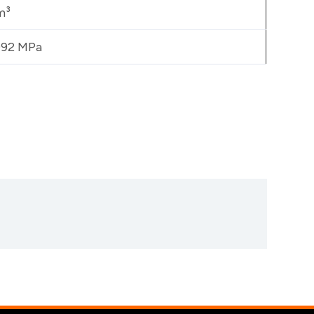
m³
092 MPa