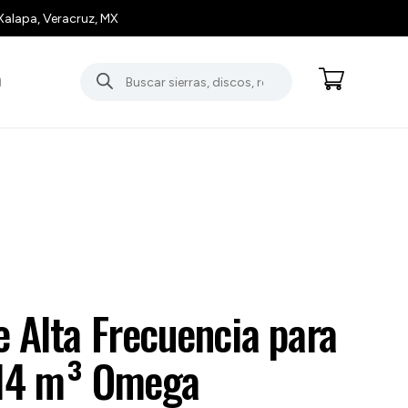
Xalapa, Veracruz, MX
Búsqueda
O
de
productos
 Alta Frecuencia para
 14 m³ Omega