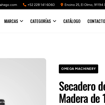
mahego.com
+52 228 141 6060
Encino 25, El Olmo, 91194 
MARCAS
CATEGORÍAS
CATÁLOGO
CONTACT
OMEGA MACHINERY
Secadero de
Madera de