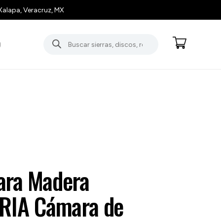
Xalapa, Veracruz, MX
Búsqueda
O
de
productos
ara Madera
IA Cámara de