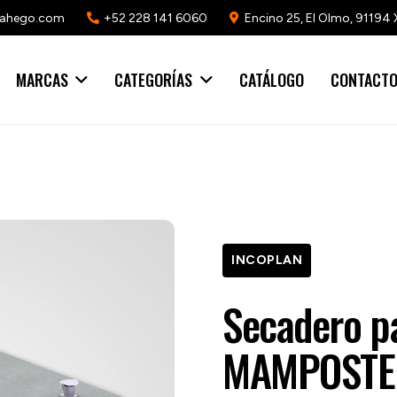
mahego.com
+52 228 141 6060
Encino 25, El Olmo, 91194 
MARCAS
CATEGORÍAS
CATÁLOGO
CONTACT
INCOPLAN
Secadero p
MAMPOSTER