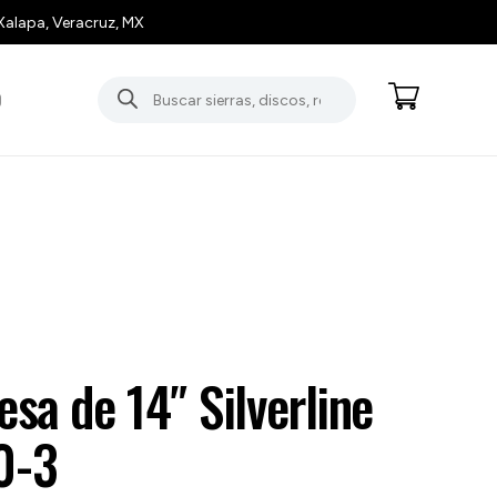
Xalapa, Veracruz, MX
Búsqueda
O
de
productos
esa de 14″ Silverline
0-3