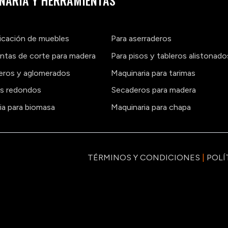
NARIA Y HERRAMIENTAS
ricación de muebles
Para aserraderos
ntas de corte para madera
Para pisos y tableros alistonado
leros y aglomerados
Maquinaria para tarimas
os redondos
Secaderos para madera
ia para biomasa
Maquinaria para chapa
TÉRMINOS Y CONDICIONES
|
POLÍ