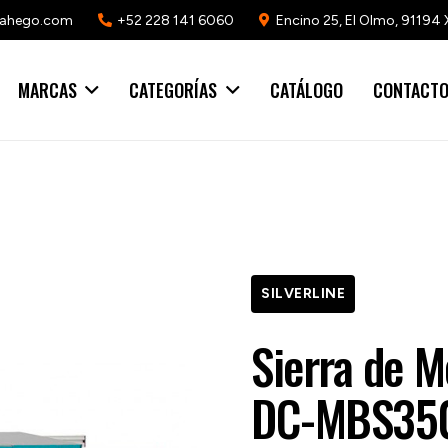
mahego.com
+52 228 141 6060
Encino 25, El Olmo, 91194 
MARCAS
CATEGORÍAS
CATÁLOGO
CONTACT
SILVERLINE
Sierra de M
DC-MBS35