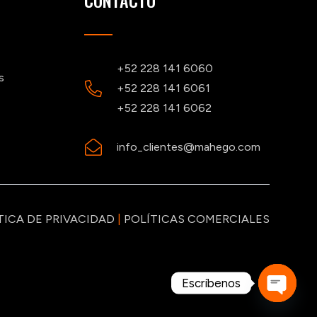
CONTACTO
+52 228 141 6060
s
+52 228 141 6061
+52 228 141 6062
info_clientes@mahego.com
TICA DE PRIVACIDAD
|
POLÍTICAS COMERCIALES
Escríbenos
Open