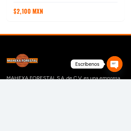
$
2,100 MXN
Escríbenos
Open
MAHEXA FORESTAL S.A. de C.V. es una empresa
chaty
mexicana 100% enfocada a la industria forestal y
de la transformación de la madera.