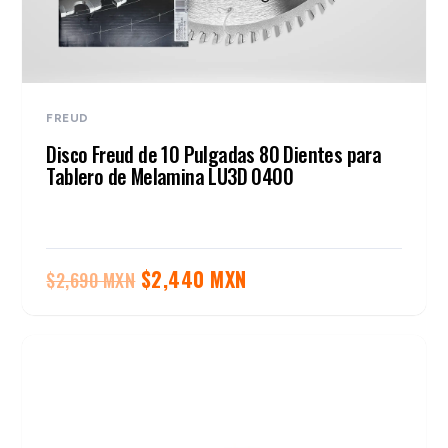
FREUD
Disco Freud de 10 Pulgadas 80 Dientes para
Tablero de Melamina LU3D 0400
El
El
$
2,440 MXN
$
2,690 MXN
precio
precio
original
actual
era:
es:
$2,690 MXN.
$2,440 MXN.