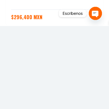
Escríbenos
$
296,400 MXN
Open
chaty
MAHEXA FORESTAL S.A. de C.V. es una empresa
mexicana 100% enfocada a la industria forestal y
de la transformación de la madera.