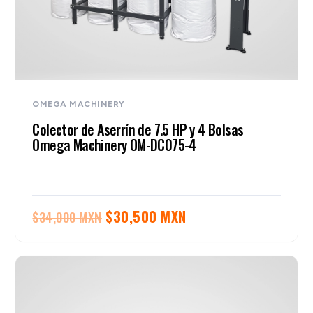
OMEGA MACHINERY
Colector de Aserrín de 7.5 HP y 4 Bolsas
Omega Machinery OM-DC075-4
El
El
$
30,500 MXN
$
34,000 MXN
precio
precio
original
actual
era:
es:
$34,000 MXN.
$30,500 MXN.