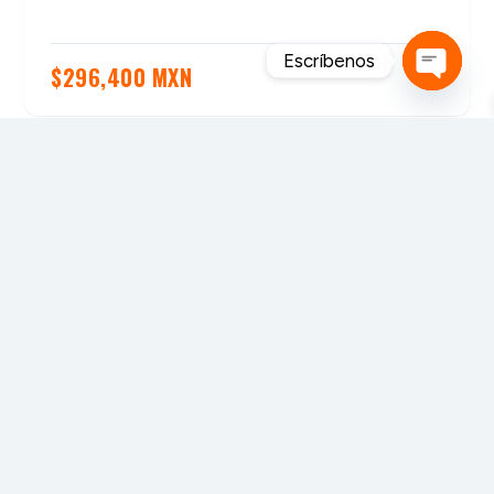
Escríbenos
$
296,400 MXN
Open
chaty
MAHEXA FORESTAL S.A. de C.V. es una empresa
mexicana 100% enfocada a la industria forestal y
de la transformación de la madera.