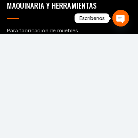
MAQUINARIA Y HERRAMIENTAS
Escríbenos
Open
Para fabricación de muebles
Para aserraderos
chaty
Herramientas de corte para madera
Para pisos y tableros alistonados
Para tableros y aglomerados
Maquinaria para tarimas
Para palos redondos
Secaderos para madera
Maquinaria para biomasa
Maquinaria para chapa
CONTACTO