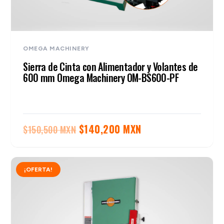
OMEGA MACHINERY
Sierra de Cinta con Alimentador y Volantes de
600 mm Omega Machinery OM-BS600-PF
El
El
$
140,200 MXN
$
150,500 MXN
precio
precio
original
actual
¡OFERTA!
era:
es:
$150,500 MXN.
$140,200 MXN.